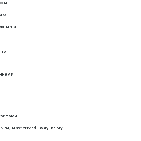
ром
тою
омпанія
ати
тинами
ізитами
isa, Mastercard - WayForPay