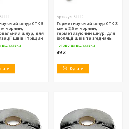
61111
61112
изуючий шнур СТК 5
Герметизуючий шнур СТК 8
5 м чорний,
мм х 2,5 м чорний,
ювальний шнур, для
герметизуючий шнур, для
зації швів і тріщин
ізоляції швів та з'єднань
о відправки
Готово до відправки
49 ₴
упити
Купити