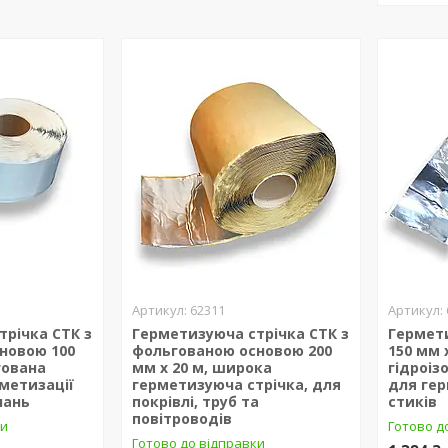
62311
трічка СТК з
Герметизуюча стрічка СТК з
Гермет
новою 100
фольгованою основою 200
150 мм 
гована
мм х 20 м, широка
гідроіз
рметизації
герметизуюча стрічка, для
для гер
нань
покрівлі, труб та
стиків
повітроводів
ки
Готово д
Готово до відправки