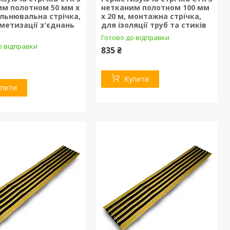
им полотном 50 мм х
нетканим полотном 100 мм
ільнювальна стрічка,
х 20 м, монтажна стрічка,
метизації з'єднань
для ізоляції труб та стиків
Готово до відправки
о відправки
835 ₴
Купити
упити