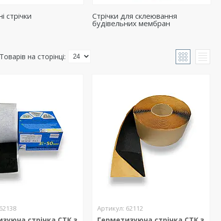
і стрічки
Стрічки для склеювання
будівельних мембран
62138
62112
зуюча стрічка СТК з
Герметизуюча стрічка СТК з