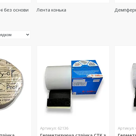
ні без основи
Лента конька
Демпферн
62136
трічка
Герметизуюча стрічка СТК з
Гермети