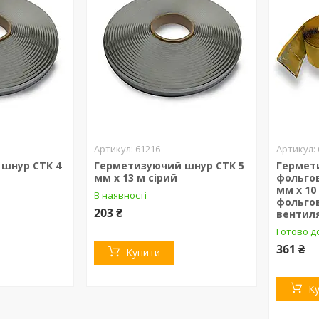
61216
шнур СТК 4
Герметизуючий шнур СТК 5
Гермети
мм х 13 м сірий
фольго
мм х 10
В наявності
фольгов
203 ₴
вентиля
Готово д
361 ₴
Купити
К