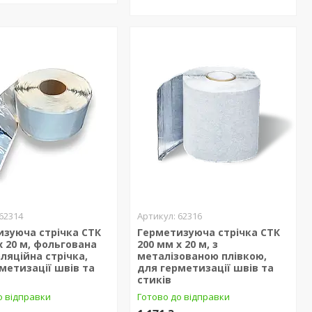
62314
62316
изуюча стрічка СТК
Герметизуюча стрічка СТК
х 20 м, фольгована
200 мм х 20 м, з
оляційна стрічка,
металізованою плівкою,
метизації швів та
для герметизації швів та
стиків
о відправки
Готово до відправки