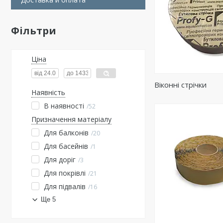
Фільтри
Ціна
Віконні стрічки
Наявність
В наявності
52
Призначення матеріалу
Для балконів
20
Для басейнів
1
Для доріг
3
Для покрівлі
21
Для підвалів
16
Ще 5