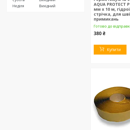
AQUA PROTECT P
Неділя
Вихідний
мм х 10 м, гідро
стрічка, для шві
примикань
Готово до відправ
380 ₴
Купити