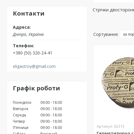
Стрічки двосторон
Контакти
Дніпро, Україна
+380 (50) 320-24-41
eligastroy@gmail.com
Графік роботи
Понеділок
09:00
18:00
Вівторок
09:00
18:00
Середа
09:00
18:00
Четвер
09:00
18:00
62315
Пʼятниця
09:00
18:00
Герметизуюча с
Субота
Вихідний