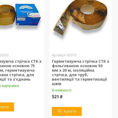
62333
62313
зуюча стрічка СТК з
Герметизуюча стрічка СТК з
ваною основою 75
фольгованою основою 50
 м, герметизуюча
мм х 20 м, ізоляційна
ана стрічка, для
стрічка, для труб,
ції та з'єднань
вентиляції та герметизації
швів
о відправки
В наявності
521 ₴
упити
Купити