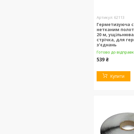
62113
Герметизуюча с
нетканим полот
20 м, ущільнюв
стрічка, для ге
з'єднань
Готово до відправ
539 ₴
Купити