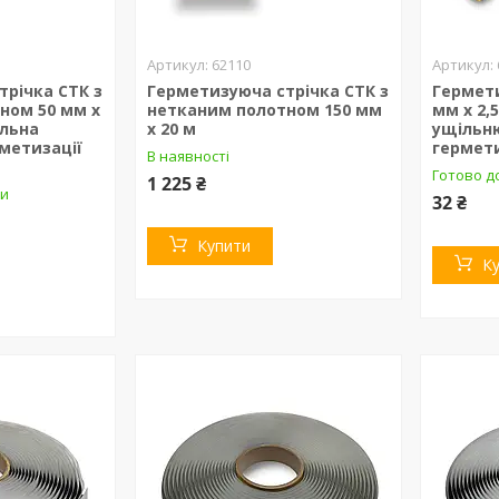
62110
трічка СТК з
Герметизуюча стрічка СТК з
Гермет
ном 50 мм х
нетканим полотном 150 мм
мм х 2,
альна
х 20 м
ущільн
рметизації
гермети
В наявності
Готово д
1 225 ₴
ки
32 ₴
Купити
К