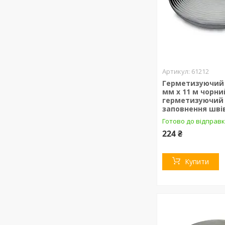
61212
Герметизуючий 
мм х 11 м чорни
герметизуючий 
заповнення шві
Готово до відправ
224 ₴
Купити