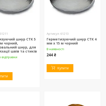
61211
61213
изуючий шнур СТК 5
Герметизуючий шнур СТК 4
 м чорний,
мм х 15 м чорний
ювальний шнур, для
В наявності
зації швів та стиків
244 ₴
о відправки
Купити
упити