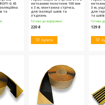
ROFY-G 45
нетканим полотном 100 мм
неткан
ізоляційна
х 3 м, монтажна стрічка,
3 м, ущ
в та
для ізоляції швів та
для гер
з'єднань
та швів
ки
Готово до відправки
Готово д
220 ₴
129 ₴
Купити
К