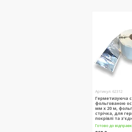
62312
Герметизуюча с
фольгованою ос
мм х 20 м, фоль
стрічка, для ге
покрівлі та з'єд
Готово до відправ