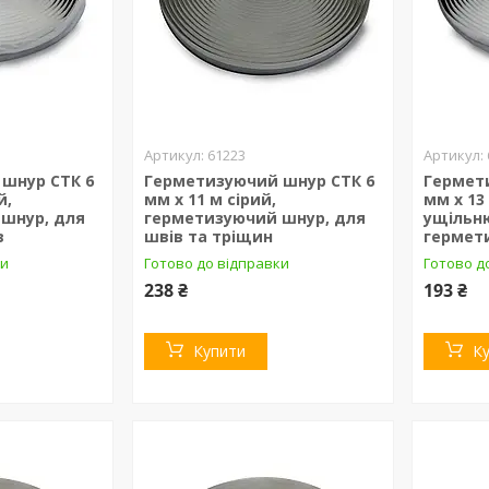
61223
шнур СТК 6
Герметизуючий шнур СТК 6
Гермет
й,
мм х 11 м сірий,
мм х 13
шнур, для
герметизуючий шнур, для
ущільн
в
швів та тріщин
гермети
ки
Готово до відправки
Готово д
238 ₴
193 ₴
Купити
К