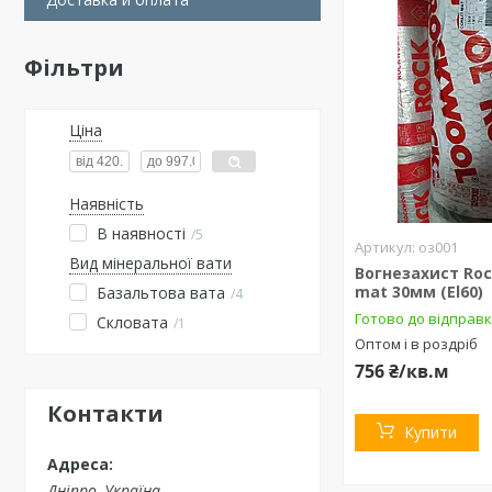
Фільтри
Ціна
Наявність
В наявності
5
оз001
Вид мінеральної вати
Вогнезахист Roc
mat 30мм (El60)
Базальтова вата
4
Готово до відправ
Скловата
1
Оптом і в роздріб
756 ₴/кв.м
Контакти
Купити
Дніпро, Україна