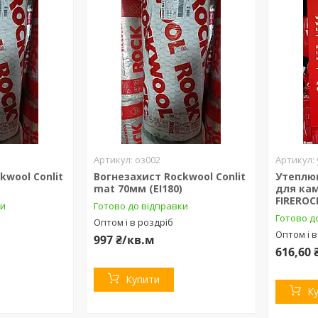
оз002
kwool Conlit
Вогнезахист Rockwool Conlit
Утеплю
mat 70мм (EI180)
для кам
FIREROC
ки
Готово до відправки
Готово д
Оптом і в роздріб
Оптом і в
997 ₴/кв.м
616,60 
Купити
К