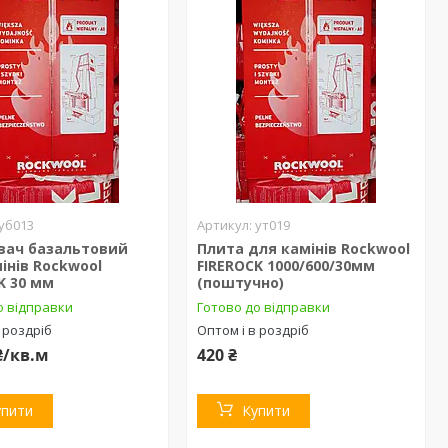
уб013
ут019
вач базальтовий
Плита для камінів Rockwool
інів Rockwool
FIREROCK 1000/600/30мм
K 30 мм
(поштучно)
о відправки
Готово до відправки
 роздріб
Оптом і в роздріб
₴/кв.м
420 ₴
упити
Купити