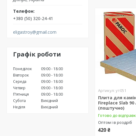
+380 (50) 320-24-41
eligastroy@gmail.com
Графік роботи
Понеділок
09:00
18:00
Вівторок
09:00
18:00
Середа
09:00
18:00
Четвер
09:00
18:00
ут051
Пʼятниця
09:00
18:00
Плита для камін
Субота
Вихідний
Fireplace Slab 90
Неділя
Вихідний
(поштучно)
Готово до відправ
Оптом і в роздріб
420 ₴