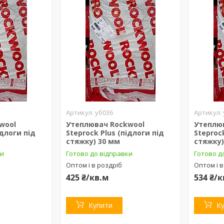
уб036
wool
Утеплювач Rockwool
Утеплю
ідлоги під
Steprock Plus (підлоги під
Steproc
стяжку) 30 мм
стяжку)
ки
Готово до відправки
Готово д
Оптом і в роздріб
Оптом і в
425 ₴/кв.м
534 ₴/
Купити
К