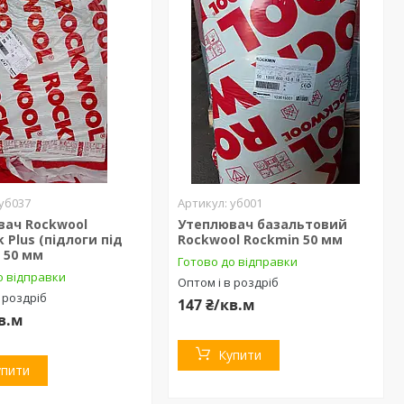
уб037
уб001
вач Rockwool
Утеплювач базальтовий
k Plus (підлоги під
Rockwool Rockmin 50 мм
 50 мм
Готово до відправки
о відправки
Оптом і в роздріб
 роздріб
147 ₴/кв.м
кв.м
Купити
упити