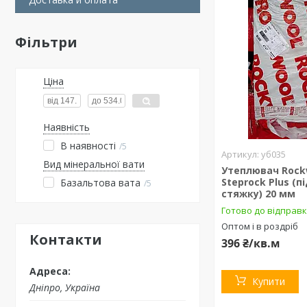
Фільтри
Ціна
Наявність
В наявності
5
уб035
Вид мінеральної вати
Утеплювач Rock
Steprock Plus (п
Базальтова вата
5
стяжку) 20 мм
Готово до відправ
Оптом і в роздріб
Контакти
396 ₴/кв.м
Купити
Дніпро, Україна