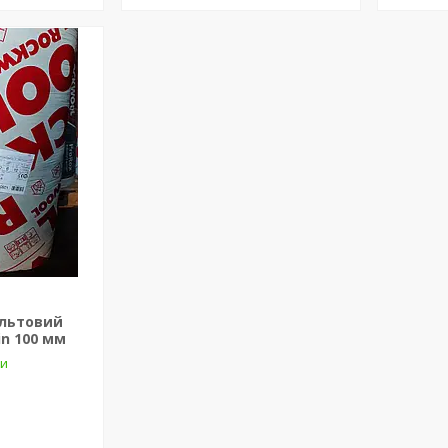
альтовий
n 100 мм
ки