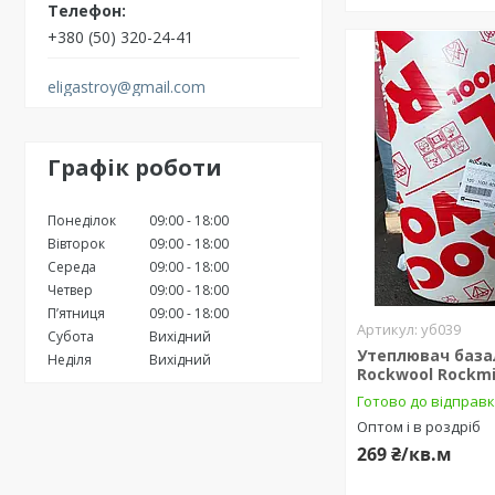
+380 (50) 320-24-41
eligastroy@gmail.com
Графік роботи
Понеділок
09:00
18:00
Вівторок
09:00
18:00
Середа
09:00
18:00
Четвер
09:00
18:00
Пʼятниця
09:00
18:00
уб039
Субота
Вихідний
Утеплювач баз
Неділя
Вихідний
Rockwool Rockmi
Готово до відправ
Оптом і в роздріб
269 ₴/кв.м