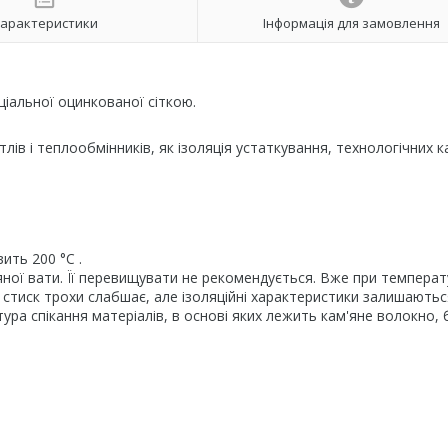
арактеристики
Інформація для замовлення
іальної оцинкованої сіткою.
лів і теплообмінників, як ізоляція устаткування, технологічних ка
ть 200 °C .
ної вати. Її перевищувати не рекомендується. Вже при температ
 стиск трохи слабшає, але ізоляційні характеристики залишаютьс
ура спікання матеріалів, в основі яких лежить кам'яне волокно, 