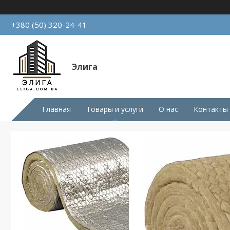
+380 (50) 320-24-41
Элига
Главная
Товары и услуги
О нас
Контакты