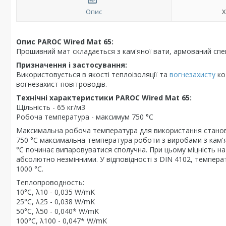
Опис
Х
Опис PAROC Wired Mat 65:
Прошивний мат складається з кам'яної вати, армований спец
Призначення і застосування:
Використовується в якості теплоізоляції та
вогнезахисту
кот
вогнезахист повітроводів.
Технічні характеристики PAROC Wired Mat 65:
Щільність - 65 кг/м3
Робоча температура - максимум 750 °C
Максимальна робоча температура для використання станови
750 °C максимальна температура роботи з виробами з кам'я
°C починає випаровуватися сполучна. При цьому міцність на
абсолютно незмінними. У відповідності з DIN 4102, температ
1000 °C.
Теплопроводность:
10°C, λ10 - 0,035 W/mK
25°C, λ25 - 0,038 W/mK
50°C, λ50 - 0,040* W/mK
100°C, λ100 - 0,047* W/mK