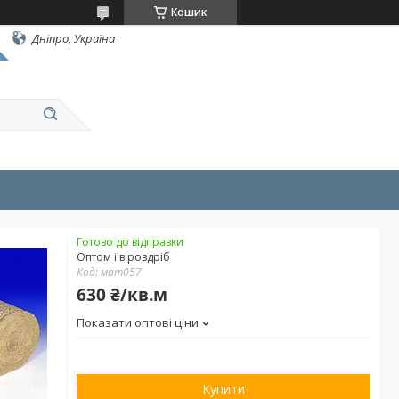
Кошик
Дніпро, Україна
Готово до відправки
Оптом і в роздріб
Код:
мат057
630 ₴/кв.м
Показати оптові ціни
Купити