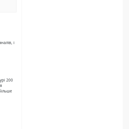
налів, і
урі 200
я
більше