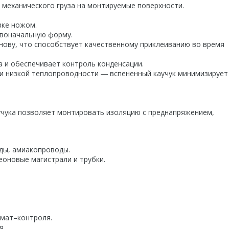
 механического груза на монтируемые поверхности.
зке ножом.
рвоначальную форму.
нову, что способствует качественному приклеиванию во время
а и обеспечивает контроль конденсации.
 и низкой теплопроводности ― вспененный каучук минимизирует
учука позволяет монтировать изоляцию с преднапряжением,
ды, амиакопроводы.
еоновые магистрали и трубки.
имат–контроля.
я.