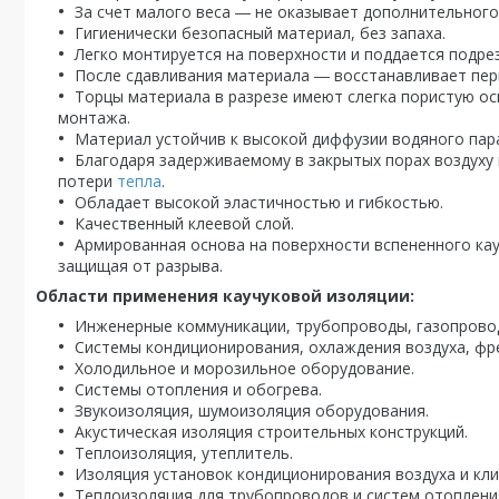
За счет малого веса ― не оказывает дополнительного
Гигиенически безопасный материал, без запаха.
Легко монтируется на поверхности и поддается подре
После сдавливания материала ― восстанавливает пе
Торцы материала в разрезе имеют слегка пористую ос
монтажа.
Материал устойчив к высокой диффузии водяного пар
Благодаря задерживаемому в закрытых порах воздуху
потери
тепла
.
Обладает высокой эластичностью и гибкостью.
Качественный клеевой слой.
Армированная основа на поверхности вспененного ка
защищая от разрыва.
Области применения каучуковой изоляции:
Инженерные коммуникации, трубопроводы, газопрово
Системы кондиционирования, охлаждения воздуха, фр
Холодильное и морозильное оборудование.
Системы отопления и обогрева.
Звукоизоляция, шумоизоляция оборудования.
Акустическая изоляция строительных конструкций.
Теплоизоляция, утеплитель.
Изоляция установок кондиционирования воздуха и кл
Теплоизоляция для трубопроводов и систем отоплени