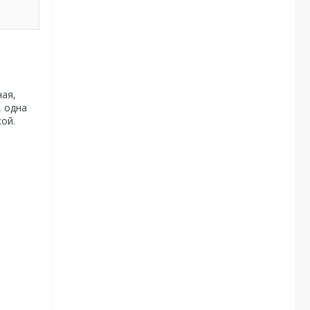
ная,
, одна
кой.