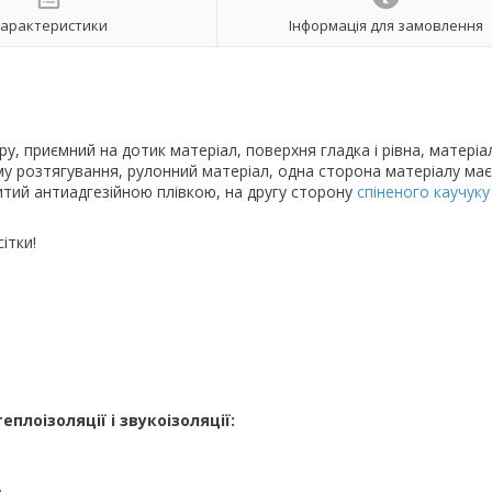
арактеристики
Інформація для замовлення
у, приємний на дотик матеріал, поверхня гладка і рівна, матеріа
у розтягування, рулонний матеріал, одна сторона матеріалу має
ритий антиадгезійною плівкою, на другу сторону
спіненого каучуку
ітки!
плоізоляції і звукоізоляції:
.