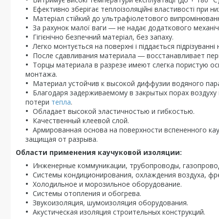
Ефективно зберігає теплоізоляційні властивості при ни
Матеріал стійкий до ультрафіолетового випромінюван
За рахунок малої ваги ― не надає додаткового механіч
Гігієнічно безпечний матеріал, без запаху.
Легко монтується на поверхні і піддається підрізуванні
После сдавливания материала ― восстанавливает пе
Торцы материала в разрезе имеют слегка пористую ос
монтажа.
Материал устойчив к высокой диффузии водяного пар
Благодаря задерживаемому в закрытых порах воздуху
потери
тепла
.
Обладает высокой эластичностью и гибкостью.
Качественный клеевой слой.
Армированная основа на поверхности вспененного ка
защищая от разрыва.
Области применения каучуковой изоляции:
Инженерные коммуникации, трубопроводы, газопрово
Системы кондиционирования, охлаждения воздуха, фр
Холодильное и морозильное оборудование.
Системы отопления и обогрева.
Звукоизоляция, шумоизоляция оборудования.
Акустическая изоляция строительных конструкций.