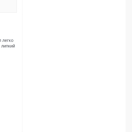
л легко
 липкий