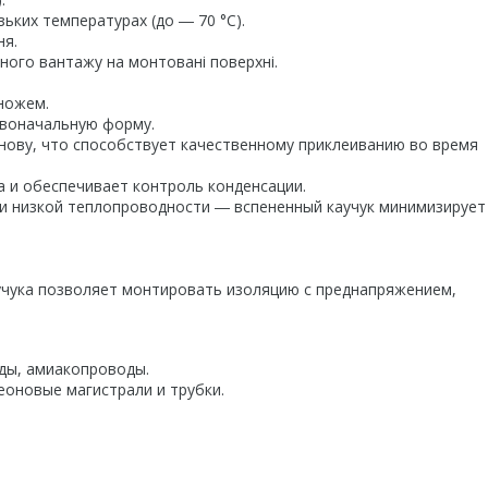
зьких температурах (до ― 70 °С).
ня.
ного вантажу на монтовані поверхні.
 ножем.
рвоначальную форму.
нову, что способствует качественному приклеиванию во время
а и обеспечивает контроль конденсации.
 и низкой теплопроводности ― вспененный каучук минимизирует
учука позволяет монтировать изоляцию с преднапряжением,
ды, амиакопроводы.
еоновые магистрали и трубки.