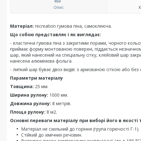
Опис
Х
Матеріал:
recreation гумова піна, самоклеюча.
Що собою представляє і як виглядає:
- еластична гумова піна з закритими порами, чорного кольор
приймає форму монтованою поверхні, піддається незначном
шар, який нанесений на спеціальну сітку, клейовий шар зак
нанесена алюмінієва фольга.
- липкий шар буває двох видів: з армованою сіткою або без с
Параметри матеріалу
Товщина:
25 мм
Ширина рулону:
1000 мм.
Довжина рулону:
8 метрів.
Площа рулону:
8 м2.
Основні переваги матеріалу при виборі його в якості те
Матеріал не схильний до горіння (група горючості Г-1).
Стійкий до хімічних речовин.
Витримує високі температури експлуатації (до + 180 °С)