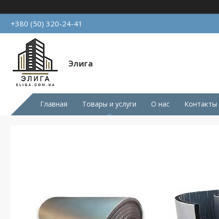
+380 (50) 320-24-41
Элига
Главная
Товары и услуги
О нас
Контакты