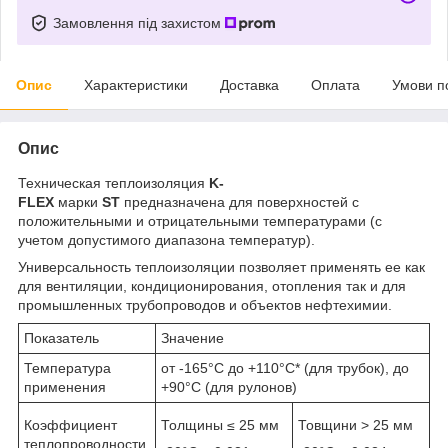
Замовлення під захистом
Опис
Характеристики
Доставка
Оплата
Умови п
Опис
Техническая теплоизоляция
K-
FLEX
марки
ST
предназначена для поверхностей с
положительными и отрицательными температурами (с
учетом допустимого диапазона температур).
Универсальность теплоизоляции позволяет применять ее как
для вентиляции, кондиционирования, отопления так и для
промышленных трубопроводов и объектов нефтехимии.
Показатель
Значение
Температура
от -165°C до +110°C* (для трубок), до
применения
+90°С (для рулонов)
Коэффициент
Толщины ≤ 25 мм
Товщини > 25 мм
теплопроводности,