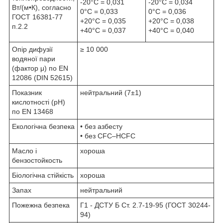
-20°С = 0,031
-20°С = 0,034
Вт/(м•К), согласно
0°С = 0,033
0°С = 0,036
ГОСТ 16381-77
+20°С = 0,035
+20°С = 0,038
п.2.2
+40°С = 0,037
+40°С = 0,040
Опір дифузії
≥ 10 000
водяної пари
(фактор μ) по EN
12086 (DIN 52615)
Показник
нейтральний (7±1)
кислотності (pH)
по EN 13468
Екологічна безпека
• без азбесту
• без CFC–HCFC
Масло і
хороша
бензостойкость
Біологічна стійкість
хороша
Запах
нейтральний
Пожежна безпека
Г1 - ДСТУ Б Ст. 2.7-19-95 (ГОСТ 30244-
94)