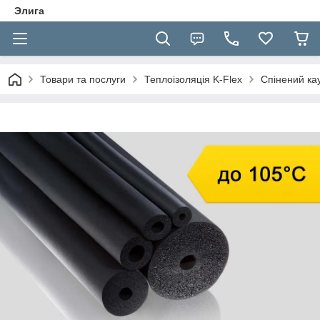
Элига
Товари та послуги
Теплоізоляція K-Flex
Спінений кау