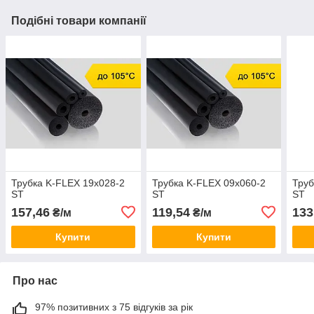
Подібні товари компанії
Трубка K-FLEX 19x028-2
Трубка K-FLEX 09x060-2
Труб
ST
ST
ST
157,46
119,54
133
₴/м
₴/м
Купити
Купити
Про нас
97% позитивних з 75 відгуків за рік