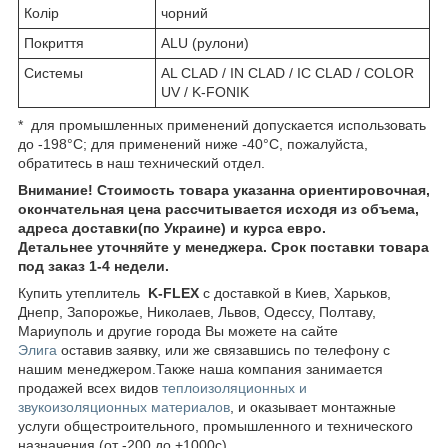
Колір
чорний
Покриття
ALU (рулони)
Системы
AL CLAD / IN CLAD / IC CLAD / COLOR
UV / K-FONIK
* для промышленных применений допускается использовать
до -198°C; для применений ниже -40°С, пожалуйста,
обратитесь в наш технический отдел.
Внимание! Стоимость товара указанна ориентировочная,
окончательная цена рассчитывается исходя из объема,
адреса доставки(по Украине) и курса евро.
Детальнее уточняйте у менеджера. Срок поставки товара
под заказ 1-4 недели.
Купить утеплитель
K-FLEX
с доставкой в Киев, Харьков,
Днепр, Запорожье, Николаев, Львов, Одессу, Полтаву,
Мариуполь и другие города Вы можете на сайте
Элига
оставив заявку, или же связавшись по телефону c
нашим менеджером.Также наша компания занимается
продажей всех видов
теплоизоляционных и
звукоизоляционных материалов
, и оказывает монтажные
услуги общестроительного, промышленного и технического
назначения (от -200 до +1000с).