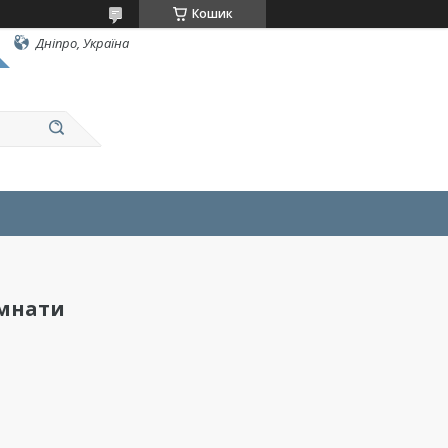
Кошик
Дніпро, Україна
імнати