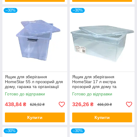
–30%
–30%
Ящик для зберігання
Ящик для зберігання
HomeStar 55 л прозорий для
HomeStar 17 л екстра
дому, гаража та організації
прозорий для дому та
речей
організації простору
Готово до відправки
Готово до відправки
438,84
326,26
₴
₴
626,92 ₴
466,09 ₴
Купити
Купити
–30%
–30%