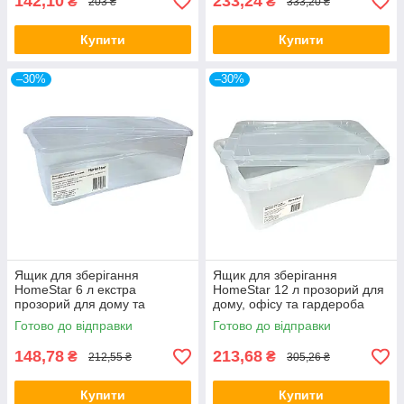
142,10
233,24
₴
₴
203 ₴
333,20 ₴
Купити
Купити
–30%
–30%
Ящик для зберігання
Ящик для зберігання
HomeStar 6 л екстра
HomeStar 12 л прозорий для
прозорий для дому та
дому, офісу та гардероба
організації простору
Готово до відправки
Готово до відправки
148,78
213,68
₴
₴
212,55 ₴
305,26 ₴
Купити
Купити