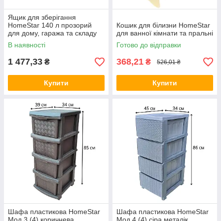
Ящик для зберігання
HomeStar 140 л прозорий
Кошик для білизни HomeStar
для дому, гаража та складу
для ванної кімнати та пральні
В наявності
Готово до відправки
1 477,33
368,21
₴
₴
526,01 ₴
Купити
Купити
Шафа пластикова HomeStar
Шафа пластикова HomeStar
Мод.3 (4) коричнева
Мод.4 (4) сіра металік