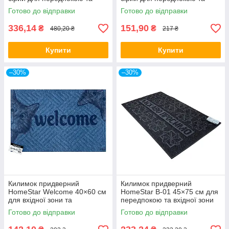
вхідної зони
вхідної зони
Готово до відправки
Готово до відправки
336,14
151,90
₴
₴
480,20 ₴
217 ₴
Купити
Купити
–30%
–30%
Килимок придверний
Килимок придверний
HomeStar Welcome 40×60 см
HomeStar В-01 45×75 см для
для вхідної зони та
передпокою та вхідної зони
передпокою
Готово до відправки
Готово до відправки