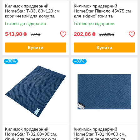
Килимок придверний
Килимок придверний
HomeStar Т-03, 80×120 см
HomeStar Півколо 45×75 см
коричневий для дому та
для вхідної зони та
офісу
передпокою
Готово до відправки
Готово до відправки
543,90
202,86
₴
₴
777 ₴
289,80 ₴
Купити
Купити
–30%
–30%
Килимок придверний
Килимок придверний
HomeStar Т-02 60×90 см,
HomeStar Т-01 40×60 см,
сірий для передпокою та
сірий для передпокою та