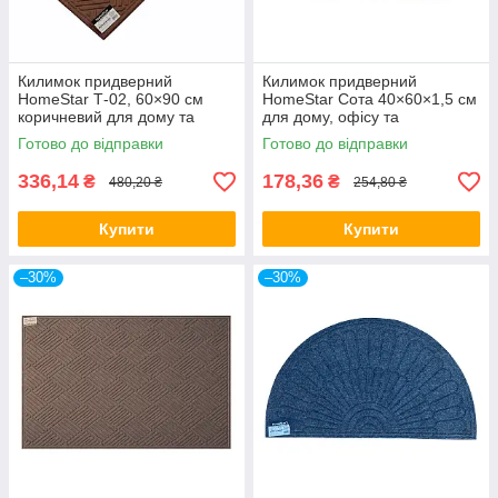
Килимок придверний
Килимок придверний
HomeStar Т-02, 60×90 см
HomeStar Сота 40×60×1,5 см
коричневий для дому та
для дому, офісу та
офісу
передпокою
Готово до відправки
Готово до відправки
336,14
178,36
₴
₴
480,20 ₴
254,80 ₴
Купити
Купити
–30%
–30%