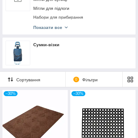
Мітли для підлоги
Набори для прибирання
Універсальні щітки
Показати все
Щітки для вулиці
Щітки для змітання
Сумки-візки
Щітки для килимів
Щітки для одягу та взуття
Щітки для підлоги
Сортування
0
Фільтри
Щітки макловиці
–30%
–30%