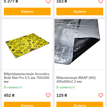
5 277
163
₴
₴
Купити
Купити
ВіброШумоізоляція Acoustics
Multi Mat Pro 5,5 мм 700x500
Віброізоляція ВІКАР (ФА)
мм
400x600х2,3 мм
В наявності
В наявності
452
125
₴
₴
Купити
Купити