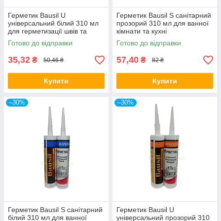
Герметик Bausil U
Герметик Bausil S санітарний
універсальний білий 310 мл
прозорий 310 мл для ванної
для герметизації швів та
кімнати та кухні
стиків
Готово до відправки
Готово до відправки
35,32
57,40
₴
₴
50,46 ₴
82 ₴
Купити
Купити
–30%
–30%
Герметик Bausil S санітарний
Герметик Bausil U
білий 310 мл для ванної
універсальний прозорий 310