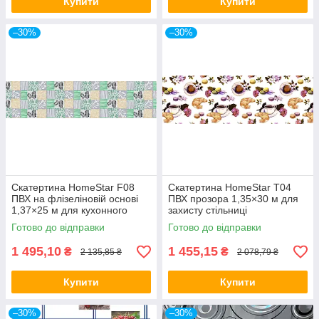
Купити
Купити
–30%
–30%
Скатертина HomeStar F08
Скатертина HomeStar T04
ПВХ на флізеліновій основі
ПВХ прозора 1,35×30 м для
1,37×25 м для кухонного
захисту стільниці
столу
Готово до відправки
Готово до відправки
1 495,10
1 455,15
₴
₴
2 135,85 ₴
2 078,79 ₴
Купити
Купити
–30%
–30%