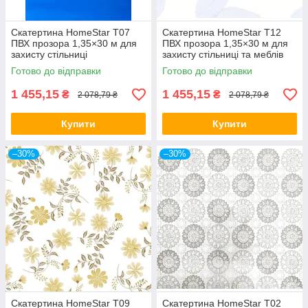
Скатертина HomeStar T07
Скатертина HomeStar T12
ПВХ прозора 1,35×30 м для
ПВХ прозора 1,35×30 м для
захисту стільниці
захисту стільниці та меблів
Готово до відправки
Готово до відправки
1 455,15
1 455,15
₴
₴
2 078,79 ₴
2 078,79 ₴
Купити
Купити
–30%
–30%
Скатертина HomeStar T09
Скатертина HomeStar T02