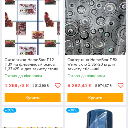
Скатертина HomeStar F12
Скатертина HomeStar ПВХ
ПВХ на флізеліновій основі
м'яке скло 1,35×20 м для
1,37×25 м для захисту столу
захисту стільниці
Готово до відправки
Готово до відправки
1 269,73
6 282,41
₴
₴
1 813,90 ₴
8 974,87 ₴
Купити
Купити
–30%
–30%