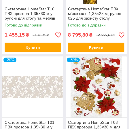
Скатертина HomeStar T10
Скатертина HomeStar ПВХ
ПВХ прозора 1,35×30 м у
м'яке скло 1,35×28 м, рулон
рулоні для столу та меблів
025 для захисту столу
Готово до відправки
Готово до відправки
1 455,15
8 795,80
₴
₴
2 078,79 ₴
12 565,43 ₴
Купити
Купити
–30%
–30%
Скатертина HomeStar T01
Скатертина HomeStar T03
ПВХ прозора 1,35×30 м у
ПВХ прозора 1,35×30 м для