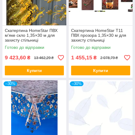
Скатертина HomeStar ПВХ
Скатертина HomeStar T11
м'яке скло 1,35×30 м для
ПВХ прозора 1,35×30 м для
захисту стільниці
захисту стільниці
Готово до відправки
Готово до відправки
9 423,60
1 455,15
₴
₴
13 462,29 ₴
2 078,79 ₴
Купити
Купити
–30%
–30%