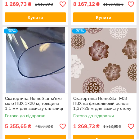
1 269,73
8 167,12
₴
₴
1 813,90 ₴
11 667,32 ₴
Купити
Купити
–30%
–30%
Скатертина HomeStar м'яке
Скатертина HomeStar F03
скло ПВХ 1×20 м, товщина
ПВХ на флізеліновій основі
1,1 мм для захисту стільниці
1,37×25 м для захисту столу
Готово до відправки
Готово до відправки
5 355,65
1 269,73
₴
₴
7 650,93 ₴
1 813,90 ₴