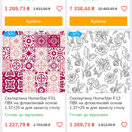
1 269,73
7 338,44
₴
₴
1 813,90 ₴
10 483,49 ₴
Купити
Купити
–30%
–30%
Скатертина HomeStar F01
Скатертина HomeStar F13
ПВХ на флізеліновій основі
ПВХ на флізеліновій основі
1,37×25 м для захисту столу
1,37×25 м для захисту столу
Готово до відправки
Готово до відправки
1 227,79
1 269,73
₴
₴
1 753,98 ₴
1 813,90 ₴