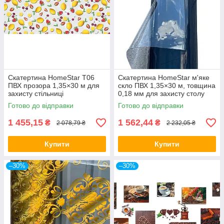
Скатертина HomeStar T06
Скатертина HomeStar м'яке
ПВХ прозора 1,35×30 м для
скло ПВХ 1,35×30 м, товщина
захисту стільниці
0,18 мм для захисту столу
Готово до відправки
Готово до відправки
1 455,15
1 562,44
₴
₴
2 078,79 ₴
2 232,05 ₴
Купити
Купити
–30%
–30%