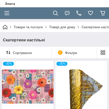
Элига
Товари та послуги
Товарі для дому
Скатертини насті
Скатертини настільні
Сортування
0
Фільтри
–30%
–30%