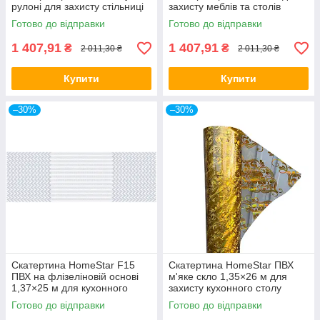
рулоні для захисту стільниці
захисту меблів та столів
Готово до відправки
Готово до відправки
1 407,91
1 407,91
₴
₴
2 011,30 ₴
2 011,30 ₴
Купити
Купити
–30%
–30%
Скатертина HomeStar F15
Скатертина HomeStar ПВХ
ПВХ на флізеліновій основі
м'яке скло 1,35×26 м для
1,37×25 м для кухонного
захисту кухонного столу
столу
Готово до відправки
Готово до відправки