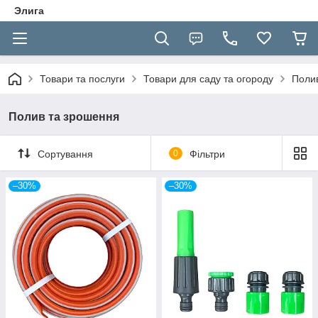
Элига
Товари та послуги
Товари для саду та огороду
Поли
Полив та зрошення
Сортування
0
Фільтри
–30%
–30%