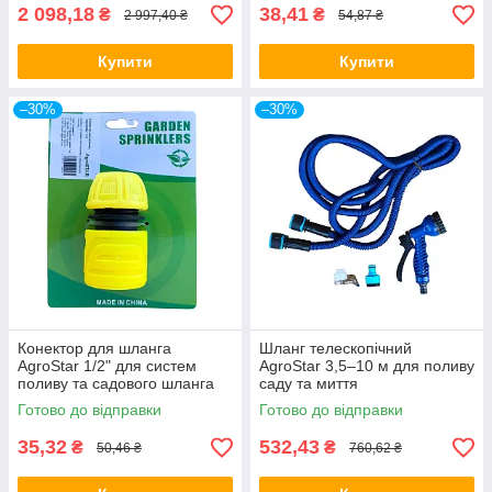
2 098,18
38,41
₴
₴
2 997,40 ₴
54,87 ₴
Купити
Купити
–30%
–30%
Конектор для шланга
Шланг телескопічний
AgroStar 1/2" для систем
AgroStar 3,5–10 м для поливу
поливу та садового шланга
саду та миття
Готово до відправки
Готово до відправки
35,32
532,43
₴
₴
50,46 ₴
760,62 ₴