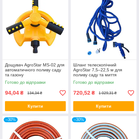
Дощувач AgroStar MS-02 для
Шланг телескопічний
автоматичного поливу саду
AgroStar 7,5–22,5 м для
та газону
поливу саду та миття
автомобіля
Готово до відправки
Готово до відправки
94,04
720,52
₴
₴
134,34 ₴
1 029,31 ₴
Купити
Купити
–30%
–30%