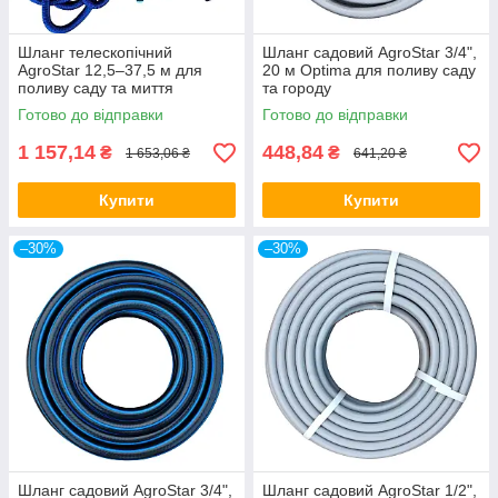
Шланг телескопічний
Шланг садовий AgroStar 3/4",
AgroStar 12,5–37,5 м для
20 м Optima для поливу саду
поливу саду та миття
та городу
автомобіля
Готово до відправки
Готово до відправки
1 157,14
448,84
₴
₴
1 653,06 ₴
641,20 ₴
Купити
Купити
–30%
–30%
Шланг садовий AgroStar 3/4",
Шланг садовий AgroStar 1/2",