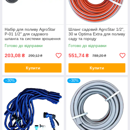
Набір для поливу AgroStar
Шланг садовий AgroStar 1/2",
Р-01 1/2" для садового
30 м Optima Extra для поливу
шланга та системи зрошення
саду та городу
Готово до відправки
Готово до відправки
203,08
551,74
₴
₴
290,12 ₴
788,20 ₴
Купити
Купити
–30%
–30%