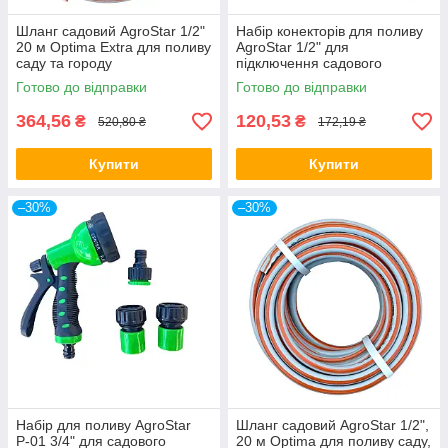
Шланг садовий AgroStar 1/2"
Набір конекторів для поливу
20 м Optima Extra для поливу
AgroStar 1/2" для
саду та городу
підключення садового
шланга
Готово до відправки
Готово до відправки
364,56
120,53
₴
₴
520,80 ₴
172,19 ₴
Купити
Купити
–30%
–30%
Набір для поливу AgroStar
Шланг садовий AgroStar 1/2",
Р-01 3/4" для садового
20 м Optima для поливу саду,