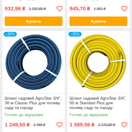
932,96
945,70
₴
₴
1 332,80 ₴
1 351 ₴
Купити
Купити
–30%
–30%
Шланг садовий AgroStar 3/4",
Шланг садовий AgroStar 3/4",
30 м Classic Plus для поливу
50 м Standart Plus для
саду та городу
поливу саду та городу
Готово до відправки
Готово до відправки
1 249,50
1 589,56
₴
₴
1 785 ₴
2 270,80 ₴