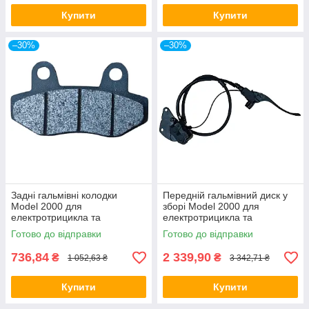
Купити
Купити
–30%
–30%
Задні гальмівні колодки
Передній гальмівний диск у
Model 2000 для
зборі Model 2000 для
електротрицикла та
електротрицикла та
електротранспорту
електротранспорту
Готово до відправки
Готово до відправки
736,84
2 339,90
₴
₴
1 052,63 ₴
3 342,71 ₴
Купити
Купити