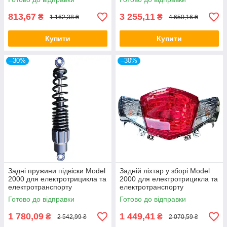
813,67
3 255,11
₴
₴
1 162,38 ₴
4 650,16 ₴
Купити
Купити
–30%
–30%
Задні пружини підвіски Model
Задній ліхтар у зборі Model
2000 для електротрицикла та
2000 для електротрицикла та
електротранспорту
електротранспорту
Готово до відправки
Готово до відправки
1 780,09
1 449,41
₴
₴
2 542,99 ₴
2 070,59 ₴