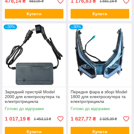
478,14
1 176,83
₴
₴
683,05 ₴
1 681,18 ₴
Купити
Купити
–30%
–30%
Зарядний пристрій Model
Передня фара в зборі Model
2000 для електроскутера та
1800 для електроскутера та
електротрицикла
електротрицикла
Готово до відправки
Готово до відправки
1 017,19
1 627,77
₴
₴
1 453,13 ₴
2 325,39 ₴
Купити
Купити