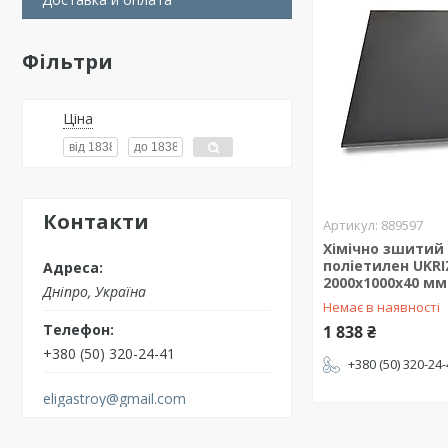
Фільтри
Ціна
Контакти
889597
Хімічно зшитий
поліетилен UKRI
2000х1000х40 мм 
Дніпро, Україна
Немає в наявності
1 838 ₴
+380 (50) 320-24-41
+380 (50) 320-24
eligastroy@gmail.com