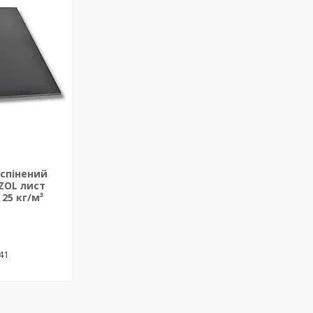
 спінений
ZOL лист
25 кг/м³
-41