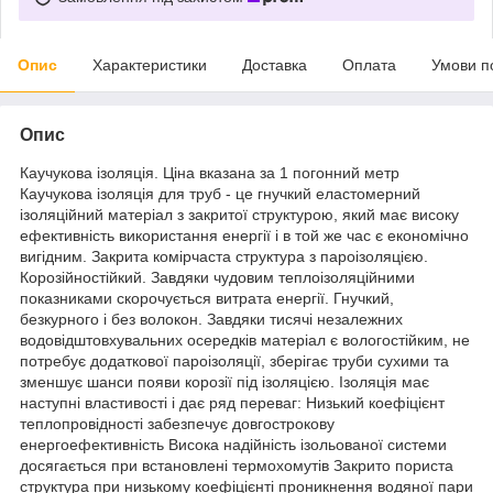
Опис
Характеристики
Доставка
Оплата
Умови п
Опис
Каучукова ізоляція. Ціна вказана за 1 погонний метр
Каучукова ізоляція для труб - це гнучкий еластомерний
ізоляційний матеріал з закритої структурою, який має високу
ефективність використання енергії і в той же час є економічно
вигідним. Закрита комірчаста структура з пароізоляцією.
Корозійностійкий. Завдяки чудовим теплоізоляційними
показниками скорочується витрата енергії. Гнучкий,
безкурного і без волокон. Завдяки тисячі незалежних
водовідштовхувальних осередків матеріал є вологостійким, не
потребує додаткової пароізоляції, зберігає труби сухими та
зменшує шанси появи корозії під ізоляцією. Ізоляція має
наступні властивості і дає ряд переваг: Низький коефіцієнт
теплопровідності забезпечує довгострокову
енергоефективність Висока надійність ізольованої системи
досягається при встановлені термохомутів Закрито пориста
структура при низькому коефіцієнті проникнення водяної пари