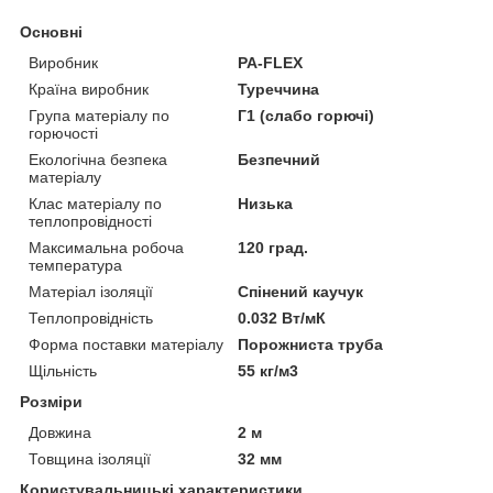
Основні
Виробник
PA-FLEX
Країна виробник
Туреччина
Група матеріалу по
Г1 (слабо горючі)
горючості
Екологічна безпека
Безпечний
матеріалу
Клас матеріалу по
Низька
теплопровідності
Максимальна робоча
120 град.
температура
Матеріал ізоляції
Спінений каучук
Теплопровідність
0.032 Вт/мК
Форма поставки матеріалу
Порожниста труба
Щільність
55 кг/м3
Розміри
Довжина
2 м
Товщина ізоляції
32 мм
Користувальницькі характеристики