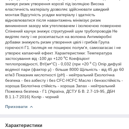
знижує ризик утворення корозії під ізоляцією Висока
еластичність матеріалу дозволяє здійснювати швидкий
монтаж Відсутність усадки матеріалу і здатність
відновлюватися після навантажень мінімізує ризик
виникнення зазору між утеплювачем і ізолюючою поверхнею
Спінений каучук знижує структурний шум трубопроводів Не
виділяє пилу і не розсипається на волокна Антимікробні
добавки знижують ризик утворення цвілі і грибків Група
горючості Г1. Ізоляція не поширює полум'я, самозагасає і не
утворює капаючий ефект. Характеристики: Температура
застосування від -100 до +120 ⁰С Коефіцієнт
теплопровідності, Вт/(м•°С) - 0,032 (при +20 ⁰ С) Опір дифузії
водяної пари (фактор μ) - більше 8000 Щільність - від 45 до 60
кг/м3 Показник кислотності (pH) - нейтральний Екологічна
безпека - без азбесту і без CFC-HCFC Масло і бензостійкість -
хороша Біологічна стійкість - хороша Запах - нейтральний
Пожежна безпека - Г1 (Україна, ДСТУ Б В. 2.7-19-95, ДБН
В.1.1-7:2016) Колір - чорний
Приховати
Характеристики