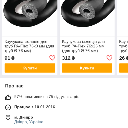
Каучукова ізоляція для
Каучукова ізоляція для
Кауч
труб PA-Flex 76х9 мм (для
труб PA-Flex 76х25 мм
труб
труб Ø 76 мм)
(для труб Ø 76 мм)
труб
91
312
26
₴
₴
Купити
Купити
Про нас
97% позитивних з 75 відгуків за рік
Працює з 10.01.2016
м. Дніпро
Дніпро, Україна